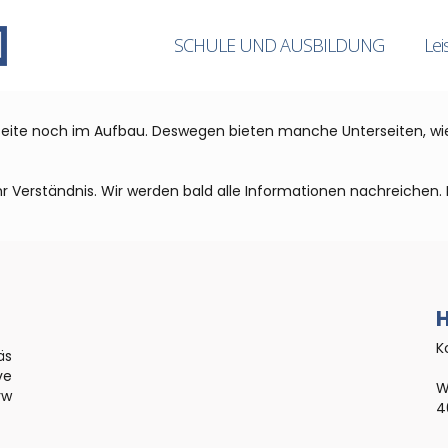
SCHULE UND AUSBILDUNG
Lei
seite noch im Aufbau. Deswegen bieten manche Unterseiten, wie 
r Verständnis. Wir werden bald alle Informationen nachreichen. 
H
K
äs
ve
W
rw
4