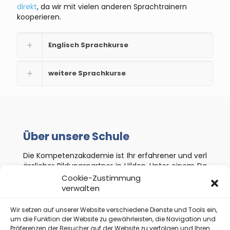
direkt
, da wir mit vielen anderen Sprachtrainern
kooperieren.
Englisch Sprachkurse
weitere Sprachkurse
Über unsere Schule
Die Kompetenzakademie ist Ihr erfahrener und verl
ässlicher Bildungspartner in Hilden. Unter einem Da
ch vereinen wir die beiden Unternehmensbereiche
Cookie-Zustimmung
der Erwachsenenbildung und Schule / Ausbildung.
verwalten
Wir setzen auf unserer Website verschiedene Dienste und Tools ein,
um die Funktion der Website zu gewährleisten, die Navigation und
Präferenzen der Besucher auf der Website zu verfolgen und Ihren